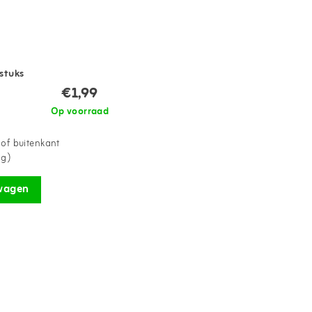
stuks
€1,99
Op voorraad
 of buitenkant
ig)
wagen