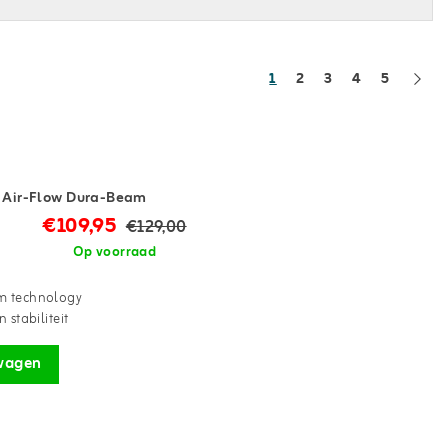
1
2
3
4
5
e Air-Flow Dura-Beam
€109,95
€129,00
Op voorraad
m technology
 stabiliteit
wagen