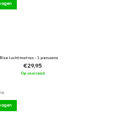
wagen
-Rise luchtmatras - 1 persoons
€29,95
Op voorraad
omp
wagen