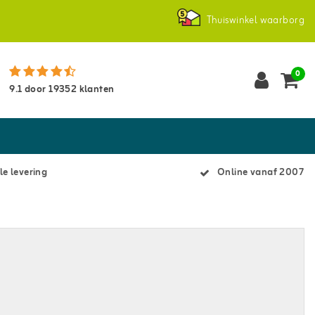
Thuiswinkel waarborg
0
9.1
door
19352
klanten
le levering
Online vanaf 2007