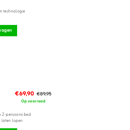
m technologie
wagen
€69,90
€89,95
Op voorraad
n 2-persoons bed
g laten lopen