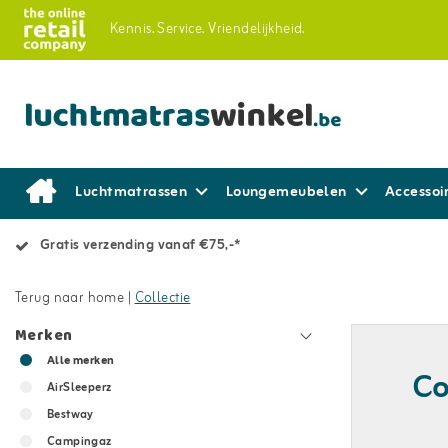
Kennis.
Service.
Vriendelijkheid.
Luchtmatrassen
Loungemeubelen
Accessoi
Gratis verzending vanaf €75,-*
Terug naar home
|
Collectie
Merken
Alle merken
Co
AirSleeperz
Bestway
Campingaz