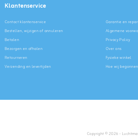
Klantenservice
Contact klantenservice
Garantie en repar
Bestellen, wijzigen of annuleren
Algemene voorw
Betalen
Privacy Policy
Bezorgen en afhalen
Over ons
Retourneren
Fysieke winkel
Verzending en levertijden
Hoe wij begonne
Copyright © 2026 - Luchtmatr