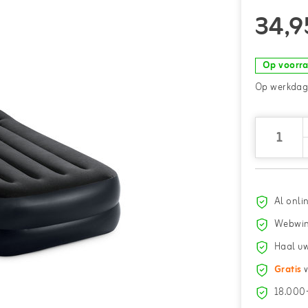
34,9
Op voorr
Op werkdage
Al onli
Webwin
Haal uw
Gratis
v
18.000+