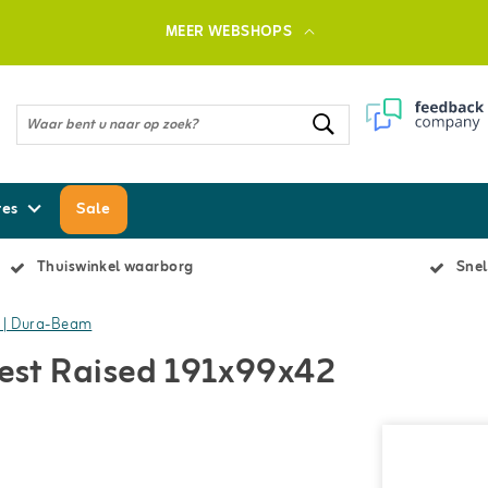
MEER WEBSHOPS
res
Sale
Thuiswinkel waarborg
Snel
m | Dura-Beam
Rest Raised 191x99x42