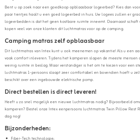
Bent u op zoek naar een goedkoop opblaasbaar logeerbed? Kies dan voor 
paar tientjes haalt u een goed logeerbed in huis. Uw logees zullen er gr
logeerbedden is dat het geen kostbare ruimte inneemt. Daarnaast schaft u
kopen veel van onze klanten dit luchtmatras voor op de camping.
Camping matras zelf opblaasbaar
Dit luchtmatras van Intex kunt u ook meenemen op vakantie! Als u een a
vaak comfort inleveren. Tijdens het kamperen slapen de meeste mensen 
weinig ruimte in beslag. Maar verstandiger is het om te kiezen voor een 
luchtmatras 1-persoons slaapt zeer comfortabel en bovendien hoeft u z
beschikt over een ingebouwde elektrische pomp.
Direct bestellen is direct leveren!
Heeft u zo snel mogelijk een nieuwe luchtmatras nodig? Bijvoorbeeld om
kamperen? Bestel onze Intex eenpersoons luchtmatras Twin Pillow Rest 
dag nog!
Bijzonderheden:
Fiber-Tech technologie;