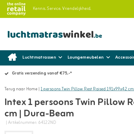
Kennis.
Service.
Vriendelijkheid.
Luchtmatrassen
Loungemeubelen
Accessoi
Gratis verzending vanaf €75,-*
Terug naar Home
|
1 persoons Twin Pillow Rest Raised 191x99x42 c
Intex 1 persoons Twin Pillow 
cm | Dura-Beam
| Artikelnummer: 64122ND