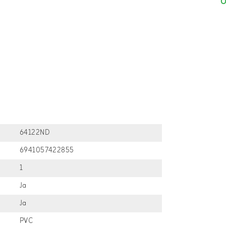
O
64122ND
6941057422855
1
Ja
Ja
PVC