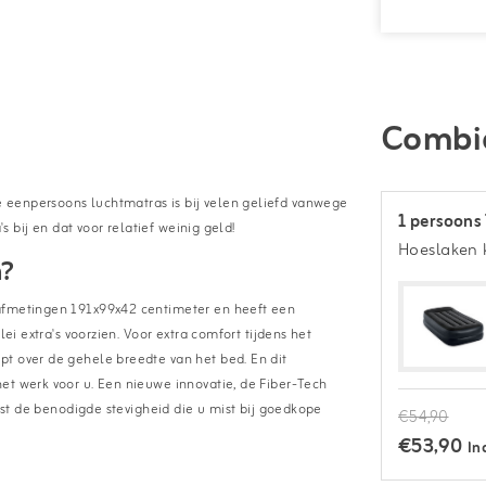
Combi
 eenpersoons luchtmatras is bij velen geliefd vanwege
1 persoons
s bij en dat voor relatief weinig geld!
Hoeslaken 
n?
 afmetingen 191x99x42 centimeter en heeft een
ei extra's voorzien. Voor extra comfort tijdens het
pt over de gehele breedte van het bed. En dit
et werk voor u. Een nieuwe innovatie, de Fiber-Tech
aast de benodigde stevigheid die u mist bij goedkope
€54,90
€53,90
In