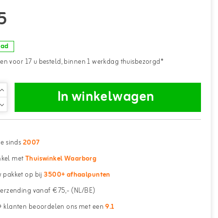
5
aad
n voor 17 u besteld, binnen 1 werkdag thuisbezorgd*
In winkelwagen
ne sinds
2007
kel met
Thuiswinkel Waarborg
 pakket op bij
3500+ afhaalpunten
erzending vanaf €75,- (NL/BE)
 klanten beoordelen ons met een
9.1