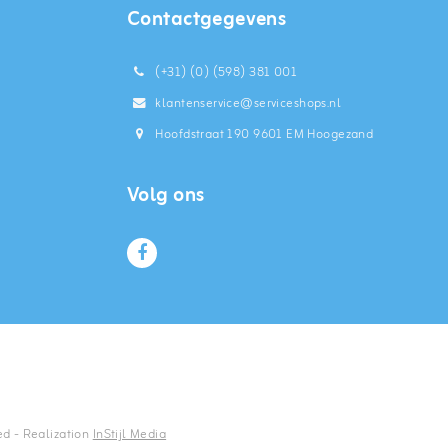
Contactgegevens
(+31) (0) (598) 381 001
klantenservice@serviceshops.nl
Hoofdstraat 190 9601 EM Hoogezand
Volg ons
ed - Realization
InStijl Media