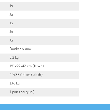
Ja
Ja
Ja
Ja
Ja
Donker blauw
5.2 kg
191x99x42 cm (lxbxh)
40x33x14 cm (lxbxh)
136 kg
1 jaar (carry-in)