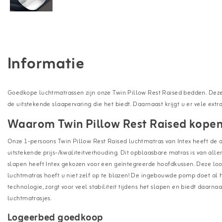
Informatie
Goedkope luchtmatrassen zijn onze Twin Pillow Rest Raised bedden. Deze
de uitstekende slaapervaring die het biedt. Daarnaast krijgt u er vele extra'
Waarom Twin Pillow Rest Raised kope
Onze 1-persoons Twin Pillow Rest Raised luchtmatras van Intex heeft de
uitstekende prijs-/kwaliteitverhouding. Dit opblaasbare matras is van allerl
slapen heeft Intex gekozen voor een geïntegreerde hoofdkussen. Deze loo
luchtmatras hoeft u niet zelf op te blazen! De ingebouwde pomp doet al h
technologie, zorgt voor veel stabiliteit tijdens het slapen en biedt daarn
luchtmatrasjes.
Logeerbed goedkoop