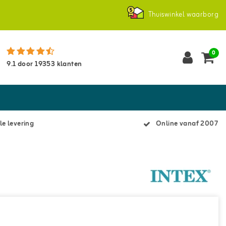
Thuiswinkel waarborg
0
9.1
door
19353
klanten
le levering
Online vanaf 2007