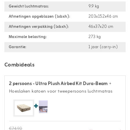
Gewicht luchtmatras:
9.9 kg
Afmetingen opgeblazen (lxbxh):
203x152x46 cm
Afmetingen verpakking (lxbxh):
46x37x20 cm
Maximale belasting:
273 kg
Garantie:
1 jaar (carry-in)
Combideals
2 persoons - Ultra Plush Airbed Kit Dura-Beam
+
Hoeslaken katoen voor tweepersoons luchtmatras
€74,90