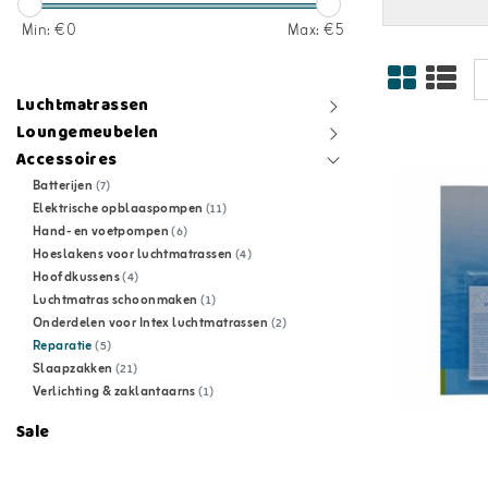
Min: €
0
Max: €
5
Luchtmatrassen
Loungemeubelen
Accessoires
Batterijen
(7)
Elektrische opblaaspompen
(11)
Hand- en voetpompen
(6)
Hoeslakens voor luchtmatrassen
(4)
Hoofdkussens
(4)
Luchtmatras schoonmaken
(1)
Onderdelen voor Intex luchtmatrassen
(2)
Reparatie
(5)
Slaapzakken
(21)
Verlichting & zaklantaarns
(1)
Sale