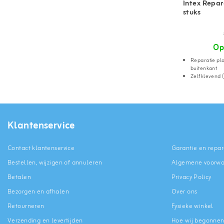
Intex Repar
stuks
Op
Reparatie pla
buitenkant
Zelfklevend (
Klantenservice
Contact klantenservice
Garantie en repar
Bestellen, wijzigen of annuleren
Algemene voorw
Betalen
Privacy Policy
Bezorgen en afhalen
Over ons
Retourneren
Fysieke winkel
Verzending en levertijden
Hoe wij begonne