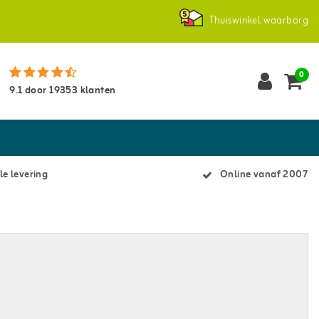
Thuiswinkel waarborg
0
9.1
door
19353
klanten
le levering
Online vanaf 2007