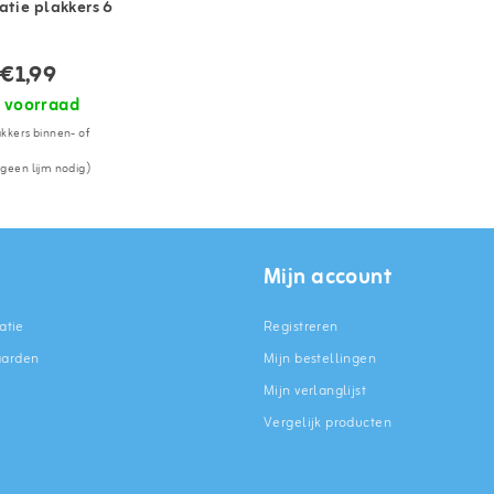
atie plakkers 6
€1,99
 voorraad
kkers binnen- of
geen lijm nodig)
Mijn account
atie
Registreren
aarden
Mijn bestellingen
Mijn verlanglijst
Vergelijk producten
n