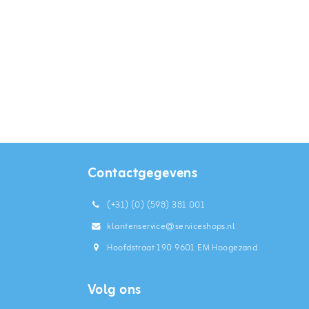
Contactgegevens
(+31) (0) (598) 381 001
klantenservice@serviceshops.nl
Hoofdstraat 190 9601 EM Hoogezand
Volg ons