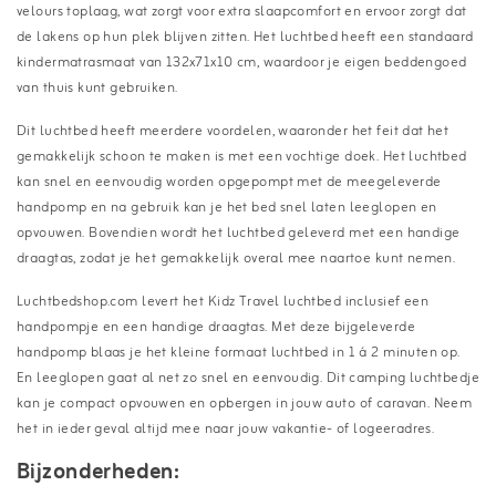
velours toplaag, wat zorgt voor extra slaapcomfort en ervoor zorgt dat
de lakens op hun plek blijven zitten. Het luchtbed heeft een standaard
kindermatrasmaat van 132x71x10 cm, waardoor je eigen beddengoed
van thuis kunt gebruiken.
Dit luchtbed heeft meerdere voordelen, waaronder het feit dat het
gemakkelijk schoon te maken is met een vochtige doek. Het luchtbed
kan snel en eenvoudig worden opgepompt met de meegeleverde
handpomp en na gebruik kan je het bed snel laten leeglopen en
opvouwen. Bovendien wordt het luchtbed geleverd met een handige
draagtas, zodat je het gemakkelijk overal mee naartoe kunt nemen.
Luchtbedshop.com levert het Kidz Travel luchtbed inclusief een
handpompje en een handige draagtas. Met deze bijgeleverde
handpomp blaas je het kleine formaat luchtbed in 1 á 2 minuten op.
En leeglopen gaat al net zo snel en eenvoudig. Dit camping luchtbedje
kan je compact opvouwen en opbergen in jouw auto of caravan. Neem
het in ieder geval altijd mee naar jouw vakantie- of logeeradres.
Bijzonderheden: