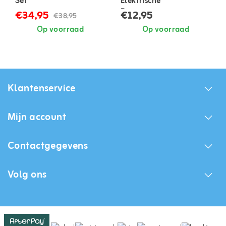
Set
Elektrische
Batterijpomp
€34,95
€12,95
€38,95
Op voorraad
Op voorraad
Klantenservice
Mijn account
Contactgegevens
Volg ons