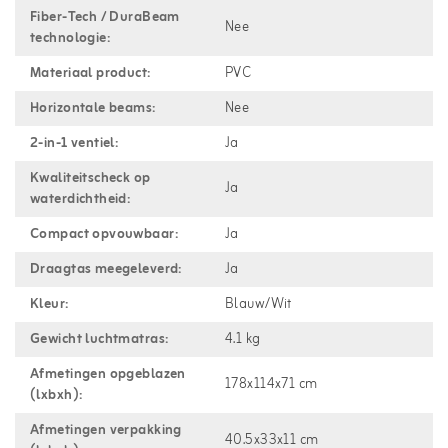
Fiber-Tech / DuraBeam
Nee
technologie:
Materiaal product:
PVC
Horizontale beams:
Nee
2-in-1 ventiel:
Ja
Kwaliteitscheck op
Ja
waterdichtheid:
Compact opvouwbaar:
Ja
Draagtas meegeleverd:
Ja
Kleur:
Blauw/Wit
Gewicht luchtmatras:
4.1 kg
Afmetingen opgeblazen
178x114x71 cm
(lxbxh):
Afmetingen verpakking
40.5x33x11 cm