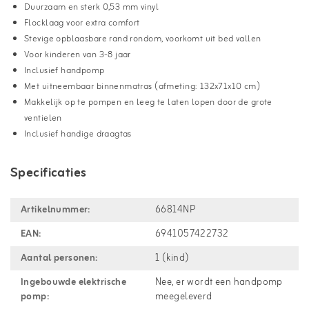
Duurzaam en sterk 0,53 mm vinyl
Flocklaag voor extra comfort
Stevige opblaasbare rand rondom, voorkomt uit bed vallen
Voor kinderen van 3-8 jaar
Inclusief handpomp
Met uitneembaar binnenmatras (afmeting: 132x71x10 cm)
Makkelijk op te pompen en leeg te laten lopen door de grote
ventielen
Inclusief handige draagtas
Specificaties
Artikelnummer:
66814NP
EAN:
6941057422732
Aantal personen:
1 (kind)
Ingebouwde elektrische
Nee, er wordt een handpomp
pomp:
meegeleverd