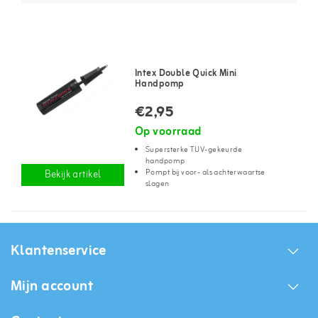
Intex Double Quick Mini
Handpomp
€2,95
Op voorraad
Supersterke TUV-gekeurde
handpomp
Pompt bij voor- als achterwaartse
Bekijk artikel
slagen
Klantenservice
Mijn account