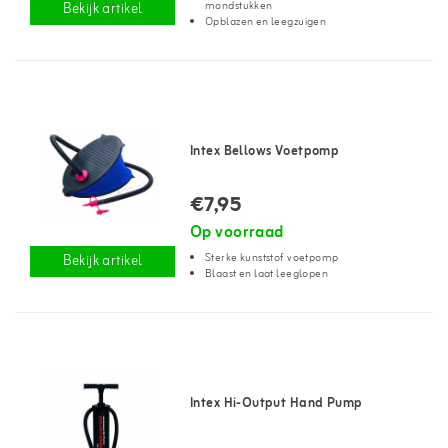
mondstukken
Bekijk artikel
Opblazen en leegzuigen
Intex Bellows Voetpomp
€7,95
Op voorraad
Sterke kunststof voetpomp
Bekijk artikel
Blaast en laat leeglopen
Intex Hi-Output Hand Pump