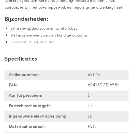
donkere zijwanden van het luchtbed zijn versierd met een uniek
patroon, terwijl het bovenoppervlak een egale grijze afwerking heeft.
Bijzonderheden:
Extra stevig, duurzaam en comfortabel
Met ingebouwde pomp en handige draagtas
Opblaastijd: 3-4 minuten
Specificaties
Artikelnummer:
69048
EAN:
6941607326558
Aantal personen:
1
Fortech technology® :
Ja
Ingebouwde elektrische pomp:
Ja
Materiaal product:
PVC