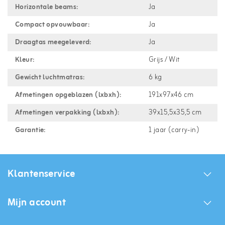
Horizontale beams:
Ja
Compact opvouwbaar:
Ja
Draagtas meegeleverd:
Ja
Kleur:
Grijs / Wit
Gewicht luchtmatras:
6 kg
Afmetingen opgeblazen (lxbxh):
191x97x46 cm
Afmetingen verpakking (lxbxh):
39x15,5x35,5 cm
Garantie:
1 jaar (carry-in)
Klantenservice
Mijn account