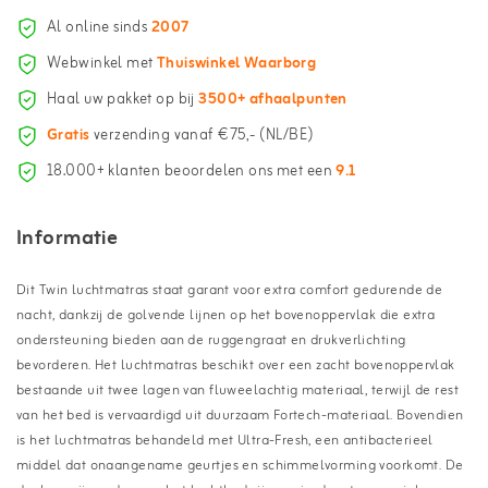
Al online sinds
2007
Webwinkel met
Thuiswinkel Waarborg
Haal uw pakket op bij
3500+ afhaalpunten
Gratis
verzending vanaf €75,- (NL/BE)
18.000+ klanten beoordelen ons met een
9.1
Informatie
Dit Twin luchtmatras staat garant voor extra comfort gedurende de
nacht, dankzij de golvende lijnen op het bovenoppervlak die extra
ondersteuning bieden aan de ruggengraat en drukverlichting
bevorderen. Het luchtmatras beschikt over een zacht bovenoppervlak
bestaande uit twee lagen van fluweelachtig materiaal, terwijl de rest
van het bed is vervaardigd uit duurzaam Fortech-materiaal. Bovendien
is het luchtmatras behandeld met Ultra-Fresh, een antibacterieel
middel dat onaangename geurtjes en schimmelvorming voorkomt. De