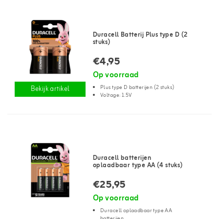
Duracell Batterij Plus type D (2
stuks)
€4,95
Op voorraad
Plus type D batterijen (2 stuks)
Bekijk artikel
Voltage: 1.5V
Duracell batterijen
oplaadbaar type AA (4 stuks)
€25,95
Op voorraad
Duracell oplaadbaar type AA
batterijen