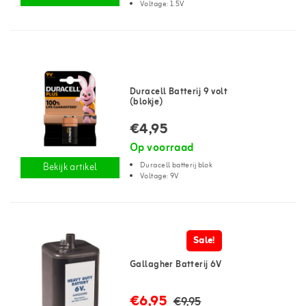
Voltage: 1.5V
Duracell Batterij 9 volt
(blokje)
€4,95
Op voorraad
Duracell batterij blok
Bekijk artikel
Voltage: 9V
Sale!
Gallagher Batterij 6V
€6,95
€9,95