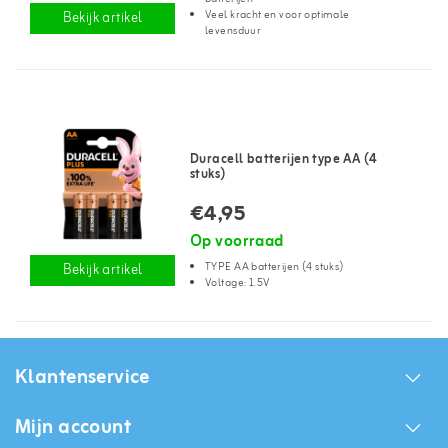
Veel kracht en voor optimale
Bekijk artikel
levensduur
Duracell batterijen type AA (4
stuks)
€4,95
Op voorraad
TYPE AA batterijen (4 stuks)
Bekijk artikel
Voltage: 1.5V
Klantenservice
Mijn account