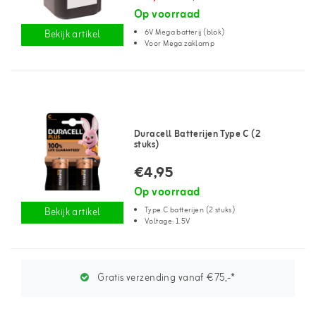
Op voorraad
6V Mega batterij (blok)
Bekijk artikel
Voor Mega zaklamp
Duracell Batterijen Type C (2
stuks)
€4,95
Op voorraad
Type C batterijen (2 stuks)
Bekijk artikel
Voltage: 1.5V
Gratis verzending vanaf €75,-*