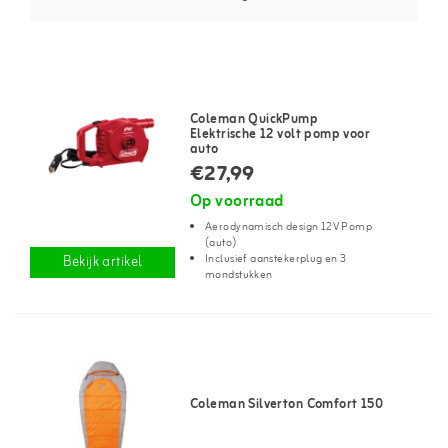
Coleman QuickPump
Elektrische 12 volt pomp voor
auto
€27,99
Op voorraad
Aerodynamisch design 12V Pomp
(auto)
Inclusief aanstekerplug en 3
Bekijk artikel
mondstukken
Coleman Silverton Comfort 150