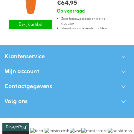
€64,95
Op voorraad
Zeer hoogwaardige en sterke
slaapzak
Bekijk artikel
Ideaal voor vriezende nachten
Klantenservice
Mijn account
Contactgegevens
Volg ons