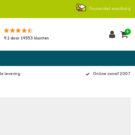
Thuiswinkel waarborg
0
9.1
door
19353
klanten
le levering
Online vanaf 2007