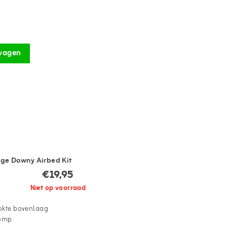
wagen
tige Downy Airbed Kit
€19,95
Niet op voorraad
okte bovenlaag
pomp