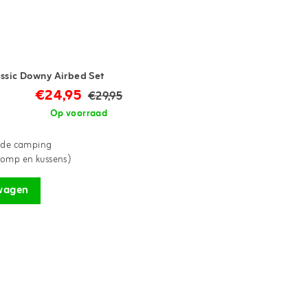
assic Downy Airbed Set
€24,95
€29,95
Op voorraad
p de camping
pomp en kussens)
wagen