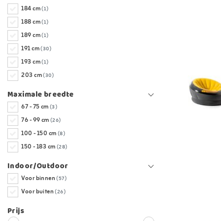
184 cm
(1)
188 cm
(1)
189 cm
(1)
191 cm
(30)
193 cm
(1)
203 cm
(30)
Maximale breedte
67 - 75 cm
(3)
76 - 99 cm
(26)
100 - 150 cm
(8)
150 - 183 cm
(28)
Indoor/Outdoor
Voor binnen
(57)
Voor buiten
(26)
Prijs