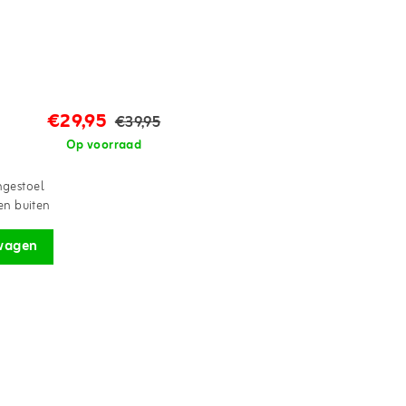
€29,95
€39,95
Op voorraad
gestoel
en buiten
wagen