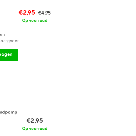
€2,95
€4,95
Op voorraad
sen
opbergbaar
wagen
Handpomp
€2,95
Op voorraad