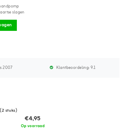
e handpomp
waartse slagen
wagen
ds 2007
Klantbeoordeling:
9.1
(2 stuks)
€4,95
Op voorraad