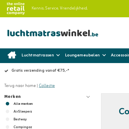
Kennis.
Service.
Vriendelijkheid.
Luchtmatrassen
Loungemeubelen
Accessoi
Gratis verzending vanaf €75,-*
Terug naar home
|
Collectie
Merken
Alle merken
Co
AirSleeperz
Bestway
Campingaz