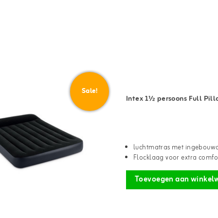
Sale!
Intex 1½ persoons Full Pill
luchtmatras met ingebouwd
Flocklaag voor extra comfo
Toevoegen aan winkel