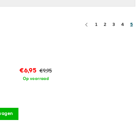
1
2
3
4
5
€6,95
€9,95
Op voorraad
wagen