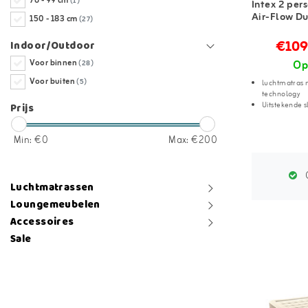
76 - 99 cm
(1)
Intex 2 per
Air-Flow D
150 - 183 cm
(27)
€109
Indoor/Outdoor
Voor binnen
Op
(28)
Voor buiten
luchtmatras
(5)
technology
Uitstekende s
Prijs
Min: €
0
Max: €
200
G
Luchtmatrassen
Loungemeubelen
Accessoires
Sale