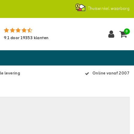
Thuiswinkel waarborg
0
9.1
door
19353
klanten
le levering
Online vanaf 2007