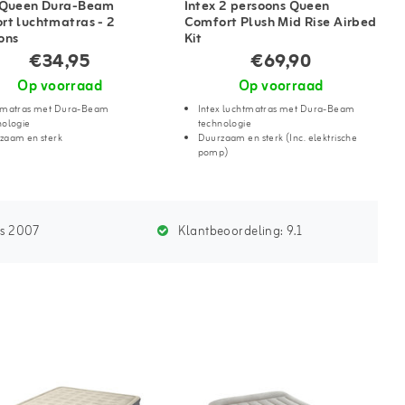
 Queen Dura-Beam
Intex 2 persoons Queen
rt luchtmatras - 2
Comfort Plush Mid Rise Airbed
ons
Kit
€34,95
€69,90
Op voorraad
Op voorraad
tmatras met Dura-Beam
Intex luchtmatras met Dura-Beam
nologie
technologie
zaam en sterk
Duurzaam en sterk (Inc. elektrische
pomp)
ds 2007
Klantbeoordeling:
9.1