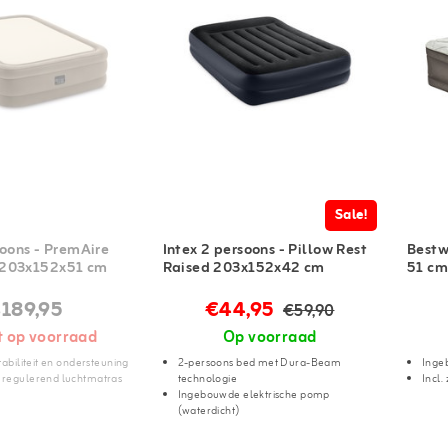
Sale!
soons - PremAire
Intex 2 persoons - Pillow Rest
Bestw
 203x152x51 cm
Raised 203x152x42 cm
51 cm
189,95
€44,95
€59,90
t op voorraad
Op voorraad
tabiliteit en ondersteuning
2-persoons bed met Dura-Beam
Inge
regulerend luchtmatras
technologie
Incl
Ingebouwde elektrische pomp
(waterdicht)