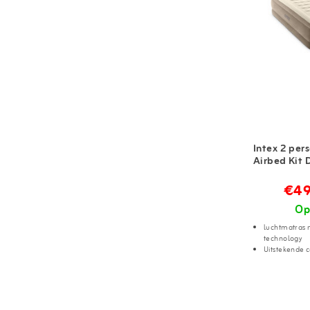
Intex 2 pers
Airbed Kit
€49
Op
luchtmatras
technology
Uitstekende c