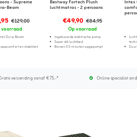
soons - Supreme
Bestway Fortech Plush
Intex
ura-Beam
luchtmatras - 2 persoons
comfo
perso
,95
€49,90
€129,00
€84,95
 voorraad
Op voorraad
 met Dura-Beam
Ingebouwde elektrische pomp
luch
Super dik luchtbed
tech
laapcomfort en stabiliteit
Binnen 3.5 minuten opgepompt
Duur
ratis verzending vanaf €75,-*
Online specialist sin