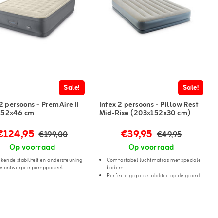
Sale!
Sale!
2 persoons - PremAire II
Intex 2 persoons - Pillow Rest
152x46 cm
Mid-Rise (203x152x30 cm)
€124,95
€39,95
€199,00
€49,95
Op voorraad
Op voorraad
ekende stabiliteit en ondersteuning
Comfortabel luchtmatras met speciale
w ontworpen pomppaneel
bodem
Perfecte grip en stabiliteit op de grond