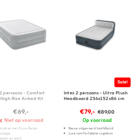
Sale!
 2 persoons - Comfort
Intex 2 persoons - Ultra Plush
 High Rise Airbed Kit
Headboard 236x152x86 cm
€69,-
€79,-
€89,00
Niet op voorraad
Op voorraad
tmatras met Dura-Beam
Nieuw uitgevoerd hoofdbord
nologie
Luxe comfortabele rugsteun
zaam en sterk