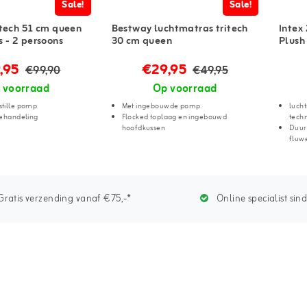
Sale!
Sale!
itech 51 cm queen
Bestway luchtmatras tritech
Intex
 - 2 persoons
30 cm queen
Plush
,95
€29,95
€99,90
€49,95
 voorraad
Op voorraad
tille pomp
Met ingebouwde pomp
luch
behandeling
Flocked toplaag en ingebouwd
tech
hoofdkussen
Duur
fluw
ratis verzending vanaf €75,-*
Online specialist sin