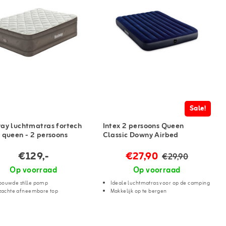
Sale!
ay luchtmatras fortech
Intex 2 persoons Queen
 queen - 2 persoons
Classic Downy Airbed
€129,-
€27,90
€29,90
Op voorraad
Op voorraad
bouwde stille pomp
Ideale luchtmatras voor op de camping
. zachte afneembare top
Makkelijk op te bergen