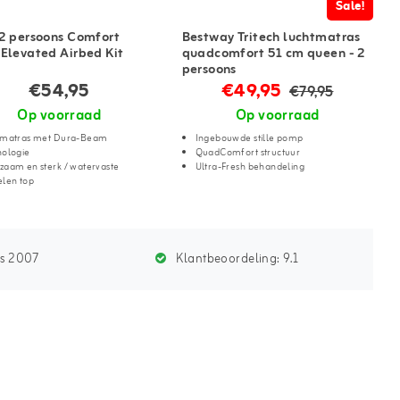
Sale!
 2 persoons Comfort
Bestway Tritech luchtmatras
 Elevated Airbed Kit
quadcomfort 51 cm queen - 2
persoons
€54,95
€49,95
€79,95
Op voorraad
Op voorraad
tmatras met Dura-Beam
Ingebouwde stille pomp
nologie
QuadComfort structuur
zaam en sterk / watervaste
Ultra-Fresh behandeling
elen top
ds 2007
Klantbeoordeling:
9.1