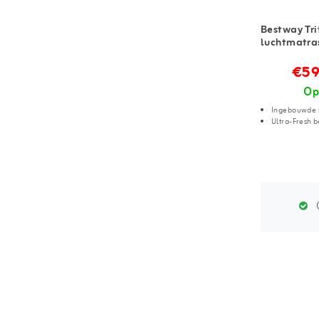
Bestway Tr
luchtmatras
€59
Op
Ingebouwde s
Ultra-Fresh 
G