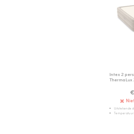
Intex 2 per
ThermaLux
€
Nie
Uitstekende s
Temperatuur 