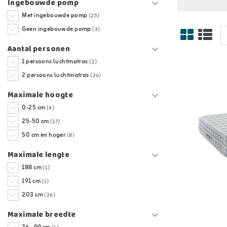
Ingebouwde pomp
Met ingebouwde pomp
(25)
Geen ingebouwde pomp
(3)
Aantal personen
1 persoons luchtmatras
(2)
2 persoons luchtmatras
(26)
Maximale hoogte
0-25 cm
(4)
25-50 cm
(17)
50 cm en hoger
(8)
Maximale lengte
188 cm
(1)
191 cm
(1)
203 cm
(26)
Maximale breedte