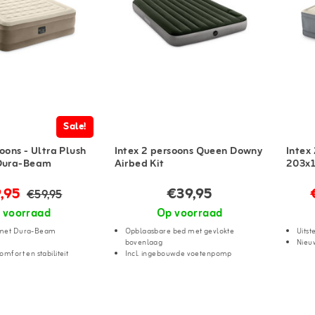
Sale!
oons - Ultra Plush
Intex 2 persoons Queen Downy
Intex 
 Dura-Beam
Airbed Kit
203x
,95
€39,95
€59,95
 voorraad
Op voorraad
 met Dura-Beam
Opblaasbare bed met gevlokte
Uitst
bovenlaag
Nieu
omfort en stabiliteit
Incl. ingebouwde voetenpomp