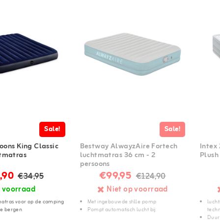
Sale!
Sale!
soons King Classic
Bestway AlwayzAire Fortech
Intex
tmatras
luchtmatras 36 cm - 2
Plush
persoons
,90
€99,95
€34,95
€124,90
 voorraad
Niet op voorraad
matras voor op de camping
Met ingebouwde stille pomp
luch
te bergen
Pompt automatisch lucht bij
tech
Duur