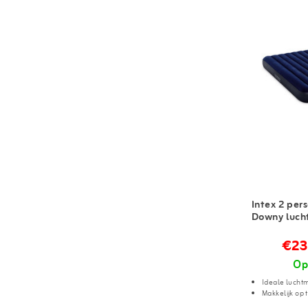
Intex 2 per
Downy luch
€23
Op
Ideale lucht
Makkelijk op 