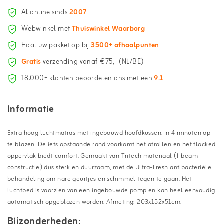
Al online sinds
2007
Webwinkel met
Thuiswinkel Waarborg
Haal uw pakket op bij
3500+ afhaalpunten
Gratis
verzending vanaf €75,- (NL/BE)
18.000+ klanten beoordelen ons met een
9.1
Informatie
Extra hoog luchtmatras met ingebouwd hoofdkussen. In 4 minuten op
te blazen. De iets opstaande rand voorkomt het afrollen en het flocked
oppervlak biedt comfort. Gemaakt van Tritech materiaal (I-beam
constructie) dus sterk en duurzaam, met de Ultra-Fresh antibacteriële
behandeling om nare geurtjes en schimmel tegen te gaan. Het
luchtbed is voorzien van een ingebouwde pomp en kan heel eenvoudig
automatisch opgeblazen worden. Afmeting: 203x152x51cm.
Bijzonderheden: