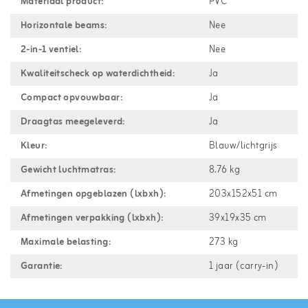
Materiaal product:
PVC
Horizontale beams:
Nee
2-in-1 ventiel:
Nee
Kwaliteitscheck op waterdichtheid:
Ja
Compact opvouwbaar:
Ja
Draagtas meegeleverd:
Ja
Kleur:
Blauw/lichtgrijs
Gewicht luchtmatras:
8.76 kg
Afmetingen opgeblazen (lxbxh):
203x152x51 cm
Afmetingen verpakking (lxbxh):
39x19x35 cm
Maximale belasting:
273 kg
Garantie:
1 jaar (carry-in)