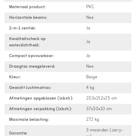
Materiaal product:
PVC
Horizontale beams:
Nee
2-in-1 ventiel:
Ja
Kwaliteitscheck op
Ja
waterdichtheid:
Compact opvouwbaar:
Ja
Draagtas meegeleverd:
Nee
Kleur:
Beige
Gewicht luchtmatras:
4 kg
Afmetingen opgeblazen (lxbxh):
203x152x25 cm
Afmetingen verpakking (lxbxh):
37x30x10 cm
Maximale belasting:
272 kg
3 maanden (carry-
Garantie: