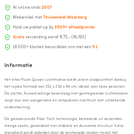
Al online sinds
2007
Webwinkel met
Thuiswinkel Waarborg
Haal uw pakket op bij
3500+ afhaalpunten
Gratis
verzending vanaf €75,- (NL/BE)
18.000+ klanten beoordelen ons met een
9.1
Informatie
Het Intex Plush Queen luchtmatras biedt ultiem slaapcomfort dankzij
het royale formaat van 152 x 236 x 86 cm, ideaal voor twee personen.
De zachte, fluweelachtige bovenlaag met geïntegreerde luchtkanalen
zorgt voor een aangename en ontspannen nachtrust met uitstekende
ondersteuning.
De geavanceerde Fiber-Tech technologie, bestaande uit duizenden
stevige vezels, garandeert een stabiele en duurzame structuur. Extra
stevigheid wordt geboden door de verstevigde randen, terwijl het