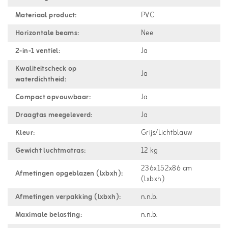
Materiaal product:
PVC
Horizontale beams:
Nee
2-in-1 ventiel:
Ja
Kwaliteitscheck op
Ja
waterdichtheid:
Compact opvouwbaar:
Ja
Draagtas meegeleverd:
Ja
Kleur:
Grijs/Lichtblauw
Gewicht luchtmatras:
12 kg
236x152x86 cm
Afmetingen opgeblazen (lxbxh):
(lxbxh)
Afmetingen verpakking (lxbxh):
n.n.b.
Maximale belasting:
n.n.b.