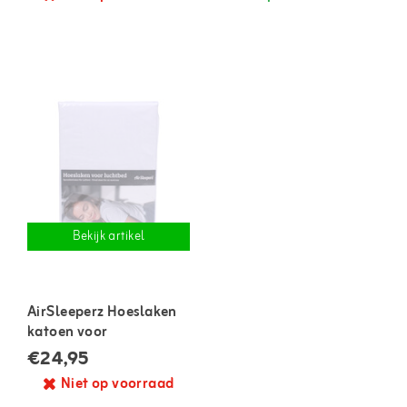
Bekijk artikel
AirSleeperz Hoeslaken
katoen voor
tweepersoons
€24,95
luchtmatras
Niet op voorraad