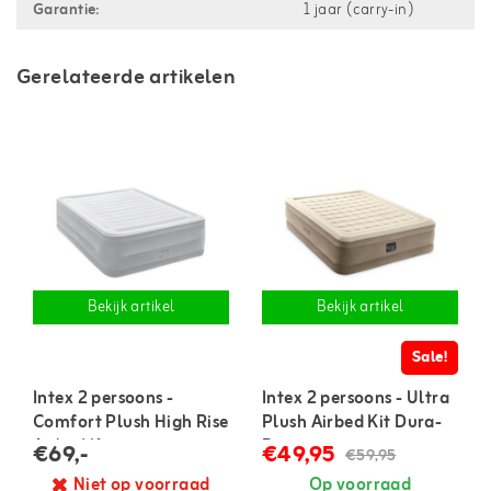
Garantie:
1 jaar (carry-in)
Gerelateerde artikelen
Bekijk artikel
Bekijk artikel
Sale!
Intex 2 persoons -
Intex 2 persoons - Ultra
Comfort Plush High Rise
Plush Airbed Kit Dura-
Airbed Kit
Beam
€69,-
€49,95
€59,95
Niet op voorraad
Op voorraad