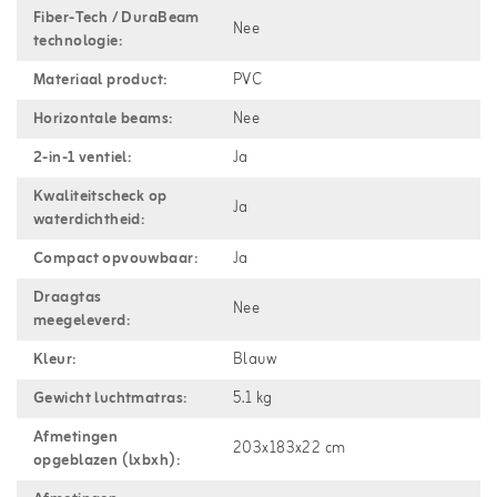
Fiber-Tech / DuraBeam
Nee
technologie:
Materiaal product:
PVC
Horizontale beams:
Nee
2-in-1 ventiel:
Ja
Kwaliteitscheck op
Ja
waterdichtheid:
Compact opvouwbaar:
Ja
Draagtas
Nee
meegeleverd:
Kleur:
Blauw
Gewicht luchtmatras:
5.1 kg
Afmetingen
203x183x22 cm
opgeblazen (lxbxh):