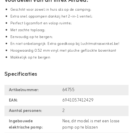
Voordelen van dit Intex Airbed:
Geschikt voor zowel in huis als op de camping;
Extra snel oppompen dankzij het 2-in-1 ventiel;
Perfect ligcomfort en volop ruimte;
Met zachte toplaag;
Eenvoudig op te bergen;
En niet onbelangrijk: Extra goedkoop bij luchtmatraswinkel.be!
Hoogwaardig 0.52 mm vinyl met pluche geflockte bovenkant
Makkelijk op te bergen
Specificaties
Artikelnummer:
64755
EAN:
6941057412429
Aantal personen:
2
Ingebouwde
Nee, dit model is met een losse
elektrische pomp:
pomp op te blazen