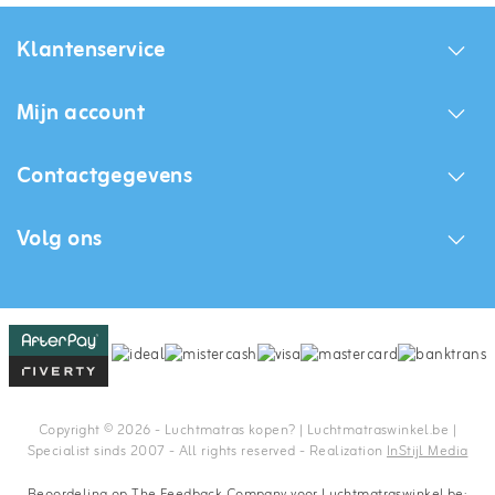
Klantenservice
Mijn account
Contactgegevens
Volg ons
Copyright © 2026 - Luchtmatras kopen? | Luchtmatraswinkel.be |
Specialist sinds 2007 - All rights reserved - Realization
InStijl Media
Beoordeling op
The Feedback Company
voor Luchtmatraswinkel.be: