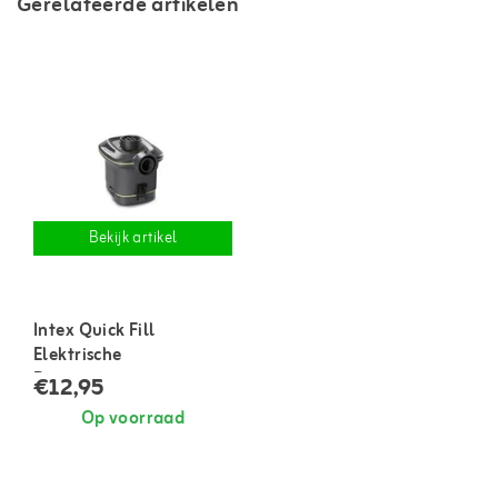
Gerelateerde artikelen
Bekijk artikel
Intex Quick Fill
Elektrische
Batterijpomp
€12,95
Op voorraad