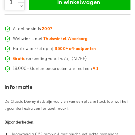
In winkelwagen
Al online sinds
2007
Webwinkel met
Thuiswinkel Waarborg
Haal uw pakket op bij
3500+ afhaalpunten
Gratis
verzending vanaf €75,- (NL/BE)
18.000+ klanten beoordelen ons met een
9.1
Informatie
De Classic Downy Beds zijn voorzien van een pluche flock top, wat het
ligcomfort extra comfortabel maakt.
Bijzonderheden:
Hoogwaardig 0.52 mm vinyl met pluche geflockte bovenkant