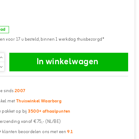
aad
n voor 17 u besteld, binnen 1 werkdag thuisbezorgd*
In winkelwagen
ne sinds
2007
kel met
Thuiswinkel Waarborg
 pakket op bij
3500+ afhaalpunten
erzending vanaf €75,- (NL/BE)
 klanten beoordelen ons met een
9.1