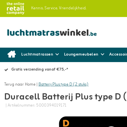
Kennis.
Service.
Vriendelijkheid.
Luchtmatrassen
Loungemeubelen
Accessoi
Gratis verzending vanaf €75,-*
Terug naar Home
|
Batterij Plus type D (2 stuks)
Duracell Batterij Plus type D (
| Artikelnummer: 5000394019171