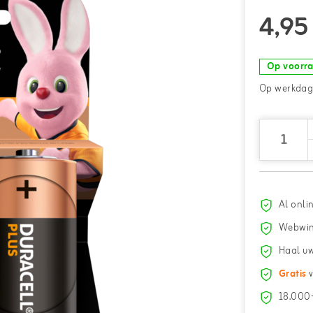
4,95
Op voorr
Op werkdage
Al onli
Webwin
Haal uw
Gratis
v
18.000+