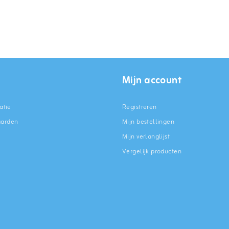
Mijn account
atie
Registreren
aarden
Mijn bestellingen
Mijn verlanglijst
Vergelijk producten
n