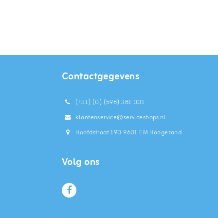
Contactgegevens
(+31) (0) (598) 381 001
klantenservice@serviceshops.nl
Hoofdstraat 190 9601 EM Hoogezand
Volg ons