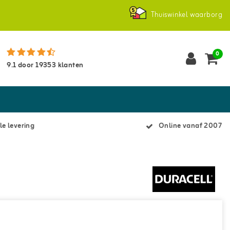
Thuiswinkel waarborg
0
9.1
door
19353
klanten
le levering
Online vanaf 2007