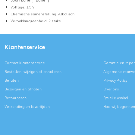
Soort batterij: Batterij
Voltage: 1.5 V
Chemische samenstelling: Alkalisch
Verpakkingseenheid: 2 stuks
Klantenservice
Contact klantenservice
Garantie en repar
Bestellen, wijzigen of annuleren
Algemene voorw
Betalen
Privacy Policy
Bezorgen en afhalen
Over ons
Retourneren
Fysieke winkel
Verzending en levertijden
Hoe wij begonne