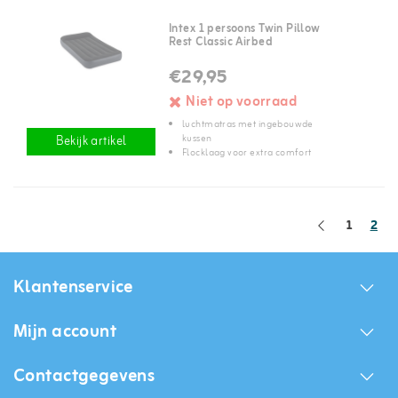
Intex 1 persoons Twin Pillow
Rest Classic Airbed
€29,95
Niet op voorraad
luchtmatras met ingebouwde
kussen
Bekijk artikel
Flocklaag voor extra comfort
1
2
Klantenservice
Mijn account
Contactgegevens