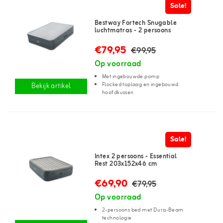
Sale!
Bestway Fortech Snugable
luchtmatras - 2 persoons
€79,95
€99,95
Op voorraad
Met ingebouwde pomp
Flocked toplaag en ingebouwd
Bekijk artikel
hoofdkussen
Sale!
Intex 2 persoons - Essential
Rest 203x152x46 cm
€69,90
€79,95
Op voorraad
2-persoons bed met Dura-Beam
technologie