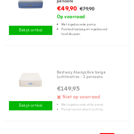
persoons
€49,90
€79,90
Op voorraad
Met ingebouwde pomp
Flocked toplaag en ingebouwd
Bekijk artikel
hoofdkussen
Bestway AlwayzAire beige
luchtmatras - 2 persoons
€149,95
Niet op voorraad
Met ingebouwde stille pomp
Bekijk artikel
Pompt automatisch lucht bij