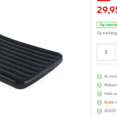
29,9
Op voorr
Op werkdage
Al onli
Webwin
Haal uw
Gratis
v
18.000+