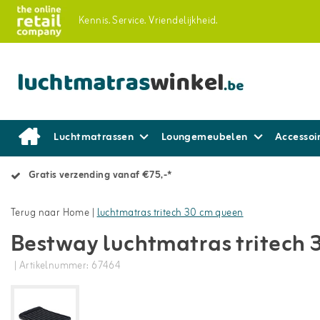
Kennis.
Service.
Vriendelijkheid.
Luchtmatrassen
Loungemeubelen
Accessoi
Gratis verzending vanaf €75,-*
Terug naar Home
|
luchtmatras tritech 30 cm queen
Bestway luchtmatras tritech
| Artikelnummer: 67464