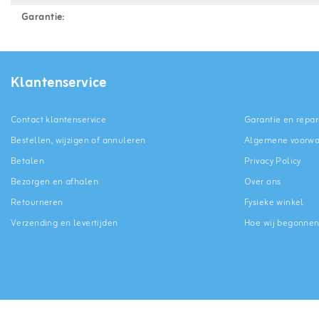
Garantie:
Klantenservice
Contact klantenservice
Garantie en repar
Bestellen, wijzigen of annuleren
Algemene voorw
Betalen
Privacy Policy
Bezorgen en afhalen
Over ons
Retourneren
Fysieke winkel
Verzending en levertijden
Hoe wij begonne