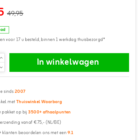
5
49,95
aad
n voor 17 u besteld, binnen 1 werkdag thuisbezorgd*
In winkelwagen
ne sinds
2007
kel met
Thuiswinkel Waarborg
 pakket op bij
3500+ afhaalpunten
erzending vanaf €75,- (NL/BE)
 klanten beoordelen ons met een
9.1