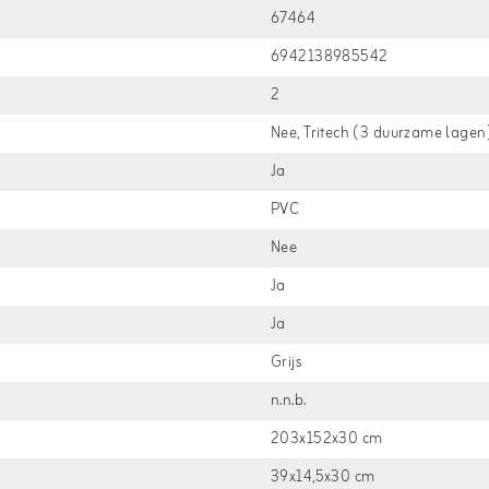
67464
6942138985542
2
Nee, Tritech (3 duurzame lagen
Ja
PVC
Nee
Ja
Ja
Grijs
n.n.b.
203x152x30 cm
39x14,5x30 cm