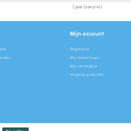
1 jaar (carry-in)
Mijn account
atie
Registreren
aarden
Mijn bestellingen
Mijn verlanglijst
Vergelijk producten
n