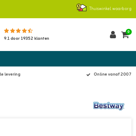
Thuiswinkel waarborg
0
9.1
door
19352
klanten
le levering
Online vanaf 2007