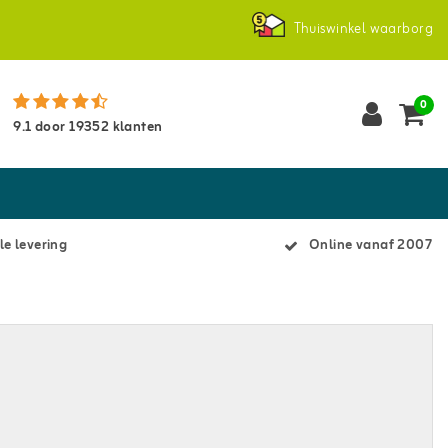
Thuiswinkel waarborg
0
9.1
door
19352
klanten
le levering
Online vanaf 2007