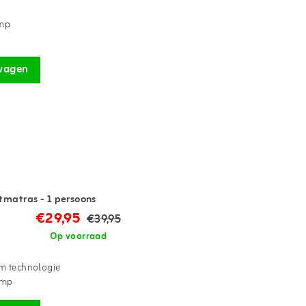
omp
wagen
tmatras - 1 persoons
€29,95
€39,95
Op voorraad
m technologie
omp