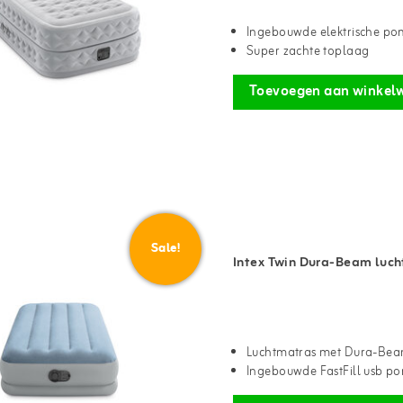
Ingebouwde elektrische p
Super zachte toplaag
Toevoegen aan winkel
Sale!
Intex Twin Dura-Beam luch
Luchtmatras met Dura-Bea
Ingebouwde FastFill usb p