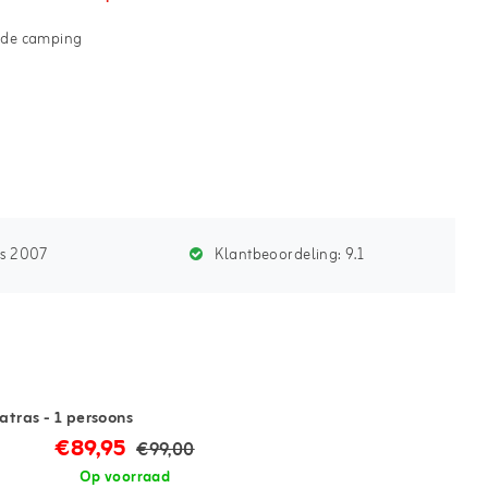
p de camping
ds 2007
Klantbeoordeling:
9.1
tras - 1 persoons
€89,95
€99,00
Op voorraad