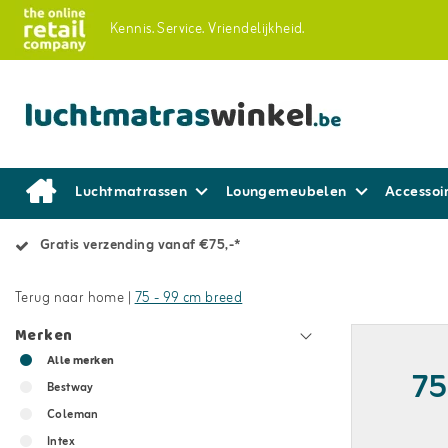
Kennis.
Service.
Vriendelijkheid.
Luchtmatrassen
Loungemeubelen
Accessoi
Gratis verzending vanaf €75,-*
Terug naar home
|
75 - 99 cm breed
Merken
Alle merken
75
Bestway
Coleman
Intex