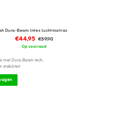
lush Dura-Beam Intex luchtmatras
€44,95
€59,90
Op voorraad
as met Dura-Beam tech.
 stabiliteit
wagen