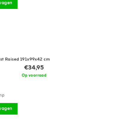
wagen
Rest Raised 191x99x42 cm
€34,95
Op voorraad
omp
wagen