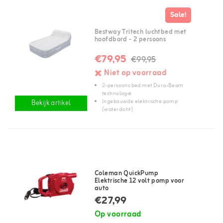
Sale!
Bestway Tritech luchtbed met
hoofdbord - 2 persoons
€79,95
€99,95
Niet op voorraad
2-persoons bed met Dura-Beam
technologie
Ingebouwde elektrische pomp
Bekijk artikel
(waterdicht)
Coleman QuickPump
Elektrische 12 volt pomp voor
auto
€27,99
Op voorraad