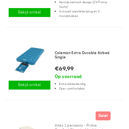
Aerodynamisch design 12V Pomp
(auto)
Inclusief aanstekerplug en 3
Bekijk artikel
mondstukken
Coleman Extra Durable Airbed
Single
€69,99
Op voorraad
Extra lekbestendig
Bekijk artikel
Zeer comfortabel
Sale!
Intex 1 persoons - Prime