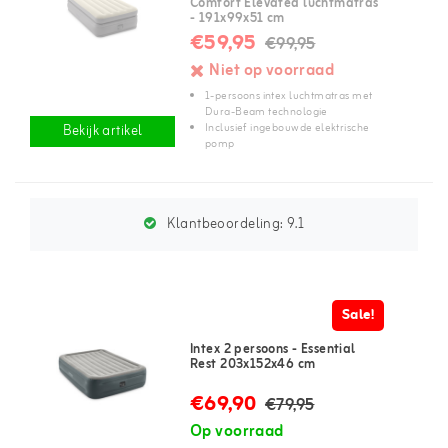
Comfort Elevated luchtmatras
- 191x99x51 cm
€59,95
€99,95
Niet op voorraad
1-persoons intex luchtmatras met
Dura-Beam technologie
Inclusief ingebouwde elektrische
Bekijk artikel
pomp
Klantbeoordeling:
9.1
Sale!
Intex 2 persoons - Essential
Rest 203x152x46 cm
€69,90
€79,95
Op voorraad