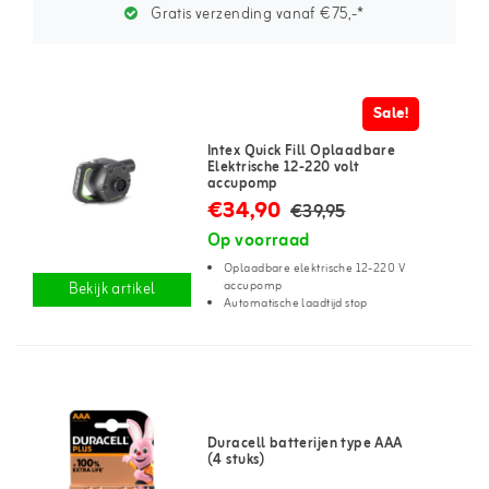
Gratis verzending vanaf €75,-*
Sale!
Intex Quick Fill Oplaadbare
Elektrische 12-220 volt
accupomp
€34,90
€39,95
Op voorraad
Oplaadbare elektrische 12-220 V
accupomp
Bekijk artikel
Automatische laadtijd stop
Duracell batterijen type AAA
(4 stuks)