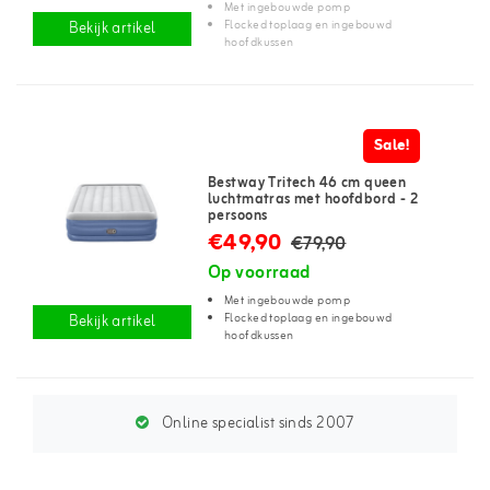
Met ingebouwde pomp
Flocked toplaag en ingebouwd
Bekijk artikel
hoofdkussen
Sale!
Bestway Tritech 46 cm queen
luchtmatras met hoofdbord - 2
persoons
€49,90
€79,90
Op voorraad
Met ingebouwde pomp
Flocked toplaag en ingebouwd
Bekijk artikel
hoofdkussen
Online specialist sinds 2007