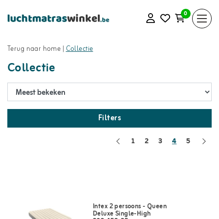
0
Terug naar home
|
Collectie
Collectie
Filters
1
2
3
4
5
Intex 2 persoons - Queen
Deluxe Single-High