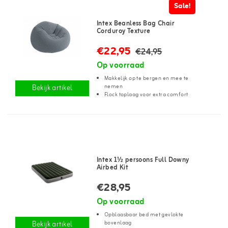
Sale!
Intex Beanless Bag Chair
Corduroy Texture
€22,95
€24,95
Op voorraad
Makkelijk op te bergen en mee te
nemen
Bekijk artikel
Flock toplaag voor extra comfort
Intex 1½ persoons Full Downy
Airbed Kit
€28,95
Op voorraad
Opblaasbaar bed met gevlokte
bovenlaag
Bekijk artikel