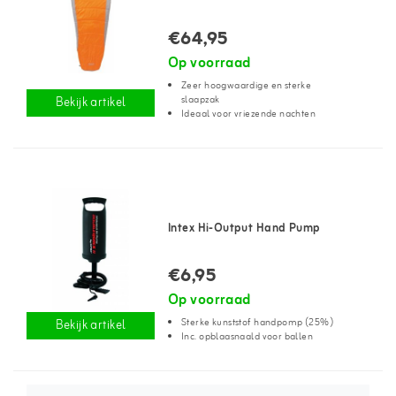
€64,95
Op voorraad
Zeer hoogwaardige en sterke
slaapzak
Bekijk artikel
Ideaal voor vriezende nachten
Intex Hi-Output Hand Pump
€6,95
Op voorraad
Sterke kunststof handpomp (25%)
Bekijk artikel
Inc. opblaasnaald voor ballen