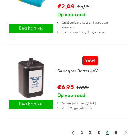
€2,49
€5,95
Op voorraad
Opblaasbare kussen in speelse
kleuren
Bekijk artikel
Ideaal voor langdurige reizen
Sale!
Gallagher Batterij 6V
€6,95
€9,95
Op voorraad
6V Mega batterij (blok)
Bekijk artikel
Voor Mega zaklamp
1
2
3
4
5