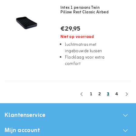
Intex 1 persoons Twin
Pillow Rest Classic Airbed
€29,95
Niet op voorraad
luchtmatras met
ingebouwde kussen
Flocklaag voor extra
comfort
1
2
3
4
Klantenservice
Mijn account