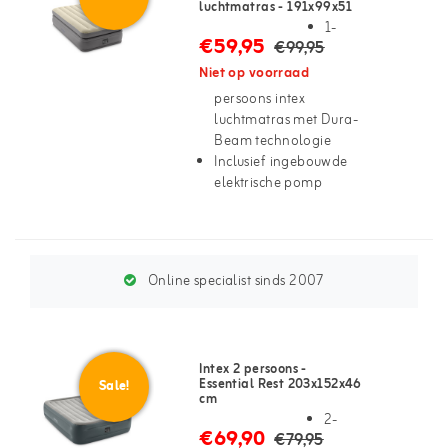
luchtmatras - 191x99x51
cm
1-
€59,95
€99,95
Niet op voorraad
persoons intex
luchtmatras met Dura-
Beam technologie
Inclusief ingebouwde
elektrische pomp
Online specialist sinds 2007
Intex 2 persoons -
Essential Rest 203x152x46
Sale!
cm
2-
€69,90
€79,95