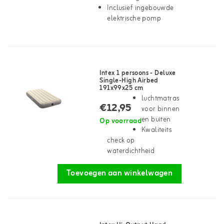
Inclusief ingebouwde
elektrische pomp
Intex 1 persoons - Deluxe
Single-High Airbed
191x99x25 cm
luchtmatras
€12,95
voor binnen
en buiten
Op voorraad
Kwaliteits
check op
waterdichtheid
Toevoegen aan winkelwagen