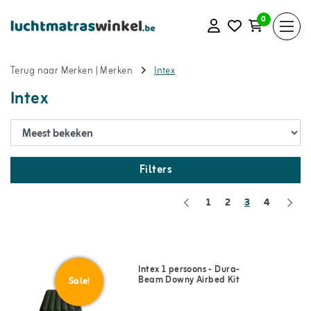
0
Terug naar Merken
|
Merken
Intex
Intex
Filters
1
2
3
4
Intex 1 persoons - Dura-
Beam Downy Airbed Kit
Sale!