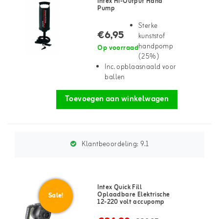
Intex Hi-Output Hand
Pump
Sterke
€6,95
kunststof
handpomp
Op voorraad
(25%)
Inc. opblaasnaald voor
ballen
Toevoegen aan winkelwagen
Klantbeoordeling:
9.1
Intex Quick Fill
Oplaadbare Elektrische
Sale!
12-220 volt accupomp