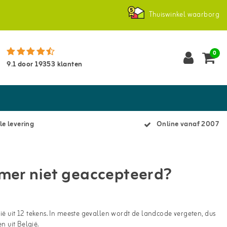
Thuiswinkel waarborg
0
9.1
door
19353
klanten
le levering
Online vanaf 2007
er niet geaccepteerd?
 uit 12 tekens. In meeste gevallen wordt de landcode vergeten, dus
n uit België.