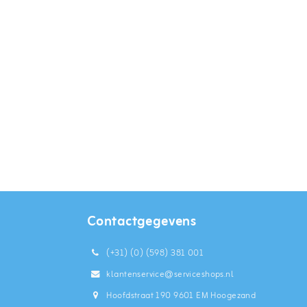
Contactgegevens
(+31) (0) (598) 381 001
klantenservice@serviceshops.nl
Hoofdstraat 190 9601 EM Hoogezand