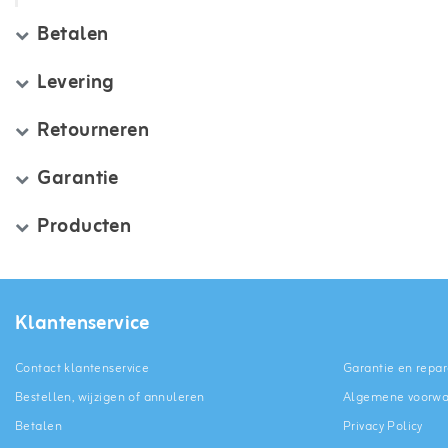
Betalen
Levering
Retourneren
Garantie
Producten
Klantenservice
Contact klantenservice
Garantie en repar
Bestellen, wijzigen of annuleren
Algemene voorw
Betalen
Privacy Policy