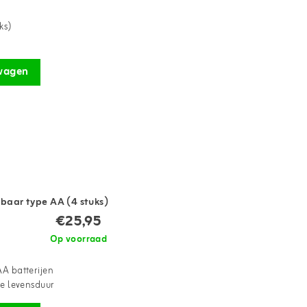
ks)
wagen
baar type AA (4 stuks)
€25,95
Op voorraad
A batterijen
le levensduur