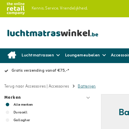
Kennis.
Service.
Vriendelijkheid.
Luchtmatrassen
Loungemeubelen
Accessoi
Gratis verzending vanaf €75,-*
Terug naar Accessoires
|
Accessoires
Batterijen
Merken
Alle merken
Ba
Duracell
Gallagher