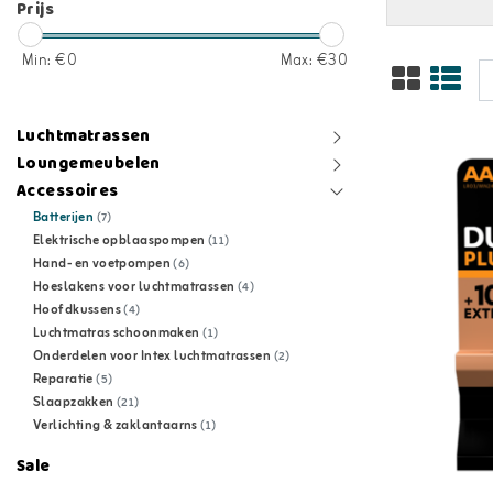
Prijs
Min: €
0
Max: €
30
Luchtmatrassen
Loungemeubelen
Accessoires
Batterijen
(7)
Elektrische opblaaspompen
(11)
Hand- en voetpompen
(6)
Hoeslakens voor luchtmatrassen
(4)
Hoofdkussens
(4)
Luchtmatras schoonmaken
(1)
Onderdelen voor Intex luchtmatrassen
(2)
Reparatie
(5)
Slaapzakken
(21)
Verlichting & zaklantaarns
(1)
Sale