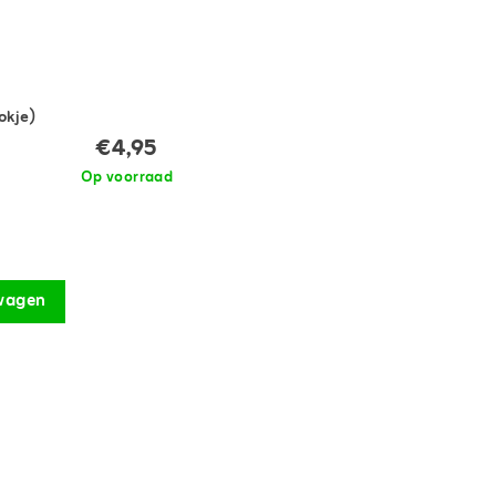
okje)
€4,95
Op voorraad
wagen