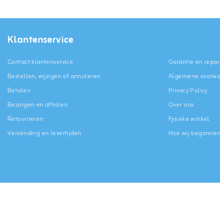
Klantenservice
Contact klantenservice
Garantie en repar
Bestellen, wijzigen of annuleren
Algemene voorw
Betalen
Privacy Policy
Bezorgen en afhalen
Over ons
Retourneren
Fysieke winkel
Verzending en levertijden
Hoe wij begonne