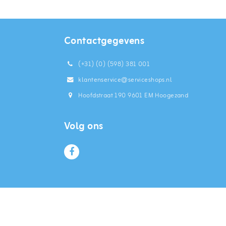
Contactgegevens
(+31) (0) (598) 381 001
klantenservice@serviceshops.nl
Hoofdstraat 190 9601 EM Hoogezand
Volg ons