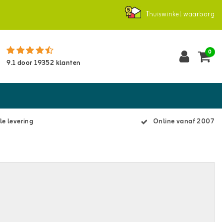
Thuiswinkel waarborg
0
9.1
door
19352
klanten
le levering
Online vanaf 2007