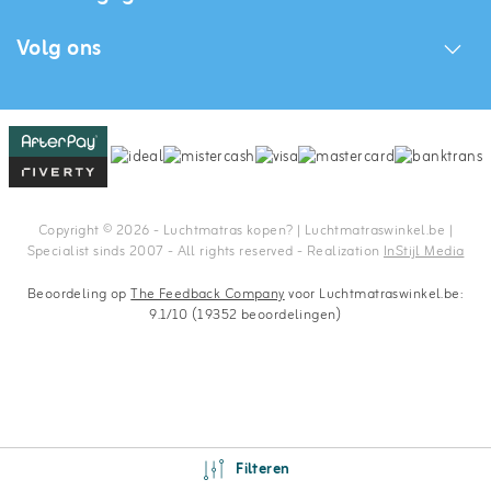
Volg ons
Copyright © 2026 - Luchtmatras kopen? | Luchtmatraswinkel.be |
Specialist sinds 2007 - All rights reserved - Realization
InStijl Media
Beoordeling op
The Feedback Company
voor Luchtmatraswinkel.be:
9.1/10 (19352 beoordelingen)
Filteren