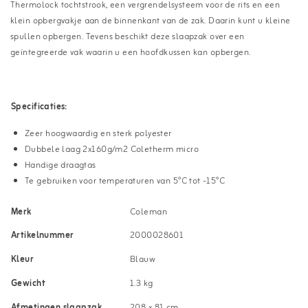
Thermolock tochtstrook, een vergrendelsysteem voor de rits en een
klein opbergvakje aan de binnenkant van de zak. Daarin kunt u kleine
spullen opbergen. Tevens beschikt deze slaapzak over een
geïntegreerde vak waarin u een hoofdkussen kan opbergen.
Specificaties:
Zeer hoogwaardig en sterk polyester
Dubbele laag 2x160g/m2 Coletherm micro
Handige draagtas
Te gebruiken voor temperaturen van 5°C tot -15°C
Merk
Coleman
Artikelnummer
2000028601
Kleur
Blauw
Gewicht
1.3 kg
Afmetingen slaapzak
208 x 81 cm