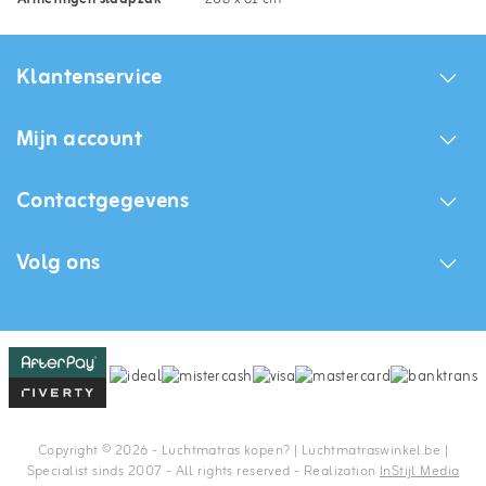
Klantenservice
Mijn account
Contactgegevens
Volg ons
Copyright © 2026 - Luchtmatras kopen? | Luchtmatraswinkel.be |
Specialist sinds 2007 - All rights reserved - Realization
InStijl Media