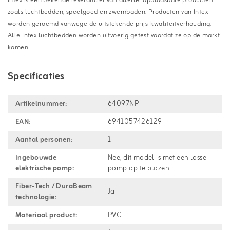
Intex is een bekende leverancier van allerlei opblaasbare producten
zoals luchtbedden, speelgoed en zwembaden. Producten van Intex
worden geroemd vanwege de uitstekende prijs-kwaliteitverhouding.
Alle Intex luchtbedden worden uitvoerig getest voordat ze op de markt
komen.
Specificaties
Artikelnummer:
64097NP
EAN:
6941057426129
Aantal personen:
1
Ingebouwde
Nee, dit model is met een losse
elektrische pomp:
pomp op te blazen
Fiber-Tech / DuraBeam
Ja
technologie:
Materiaal product:
PVC