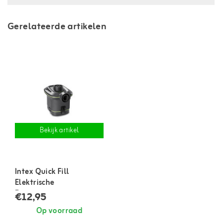
Gerelateerde artikelen
Bekijk artikel
Intex Quick Fill
Elektrische
Batterijpomp
€12,95
Op voorraad