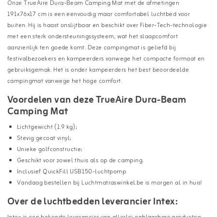
Onze TrueAire Dura-Beam Camping Mat met de afmetingen
191x76x17 cm is een eenvoudig maar comfortabel luchtbed voor
buiten. Hij is haast onslijtbaar en beschikt over Fiber-Tech-technologie
met een sterk ondersteuningssysteem, wat het slaapcomfort
aanzienlijk ten goede komt. Deze campingmat is geliefd bij
festivalbezoekers en kampeerders vanwege het compacte formaat en
gebruiksgemak. Het is onder kampeerders het best beoordeelde
campingmat vanwege het hoge comfort.
Voordelen van deze TrueAire Dura-Beam
Camping Mat
Lichtgewicht (1.9 kg);
Stevig gecoat vinyl;
Unieke golfconstructie;
Geschikt voor zowel thuis als op de camping.
Inclusief QuickFill USB150-luchtpomp
Vandaag bestellen bij Luchtmatraswinkel.be is morgen al in huis!
Over de luchtbedden leverancier Intex: