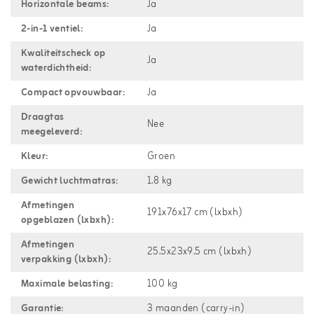
Horizontale beams:
Ja
2-in-1 ventiel:
Ja
Kwaliteitscheck op
Ja
waterdichtheid:
Compact opvouwbaar:
Ja
Draagtas
Nee
meegeleverd:
Kleur:
Groen
Gewicht luchtmatras:
1.8 kg
Afmetingen
191x76x17 cm (lxbxh)
opgeblazen (lxbxh):
Afmetingen
25.5x23x9.5 cm (lxbxh)
verpakking (lxbxh):
Maximale belasting:
100 kg
Garantie:
3 maanden (carry-in)