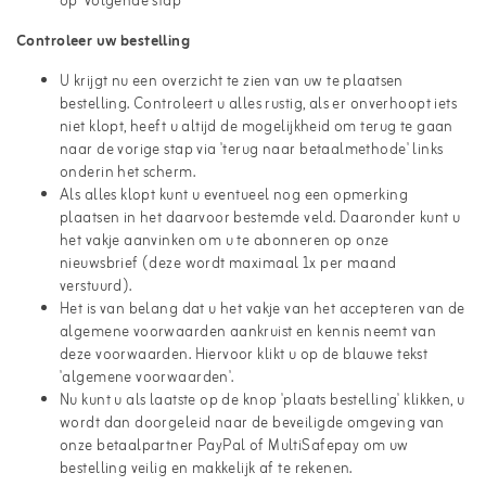
op 'volgende stap'
Controleer uw bestelling
U krijgt nu een overzicht te zien van uw te plaatsen
bestelling. Controleert u alles rustig, als er onverhoopt iets
niet klopt, heeft u altijd de mogelijkheid om terug te gaan
naar de vorige stap via 'terug naar betaalmethode' links
onderin het scherm.
Als alles klopt kunt u eventueel nog een opmerking
plaatsen in het daarvoor bestemde veld. Daaronder kunt u
het vakje aanvinken om u te abonneren op onze
nieuwsbrief (deze wordt maximaal 1x per maand
verstuurd).
Het is van belang dat u het vakje van het accepteren van de
algemene voorwaarden aankruist en kennis neemt van
deze voorwaarden. Hiervoor klikt u op de blauwe tekst
'algemene voorwaarden'.
Nu kunt u als laatste op de knop 'plaats bestelling' klikken, u
wordt dan doorgeleid naar de beveiligde omgeving van
onze betaalpartner PayPal of MultiSafepay om uw
bestelling veilig en makkelijk af te rekenen.