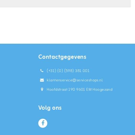
Contactgegevens
(+31) (0) (598) 381 001
klantenservice@serviceshops.nl
Hoofdstraat 190 9601 EM Hoogezand
Volg ons