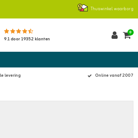
Thuiswinkel waarborg
0
9.1
door
19352
klanten
le levering
Online vanaf 2007