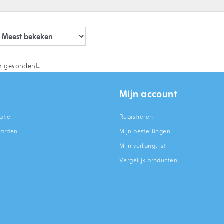
 gevonden!...
Mijn account
atie
Registreren
aarden
Mijn bestellingen
Mijn verlanglijst
Vergelijk producten
n