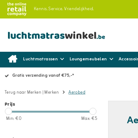
Kennis.
Service.
Vriendelijkheid.
Luchtmatrassen
Loungemeubelen
Accessoi
Gratis verzending vanaf €75,-*
Terug naar Merken
|
Merken
Aerobed
Prijs
Ae
Min: €
0
Max: €
5