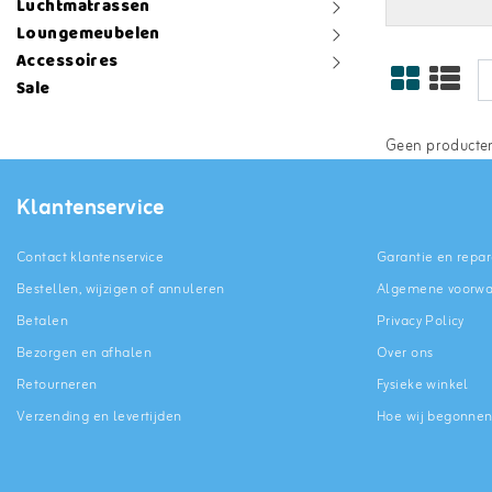
Luchtmatrassen
Loungemeubelen
Accessoires
Sale
Geen producten
Klantenservice
Contact klantenservice
Garantie en repar
Bestellen, wijzigen of annuleren
Algemene voorw
Betalen
Privacy Policy
Bezorgen en afhalen
Over ons
Retourneren
Fysieke winkel
Verzending en levertijden
Hoe wij begonne